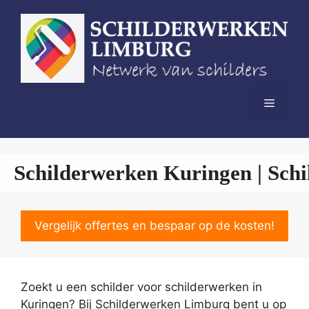
Spring
naar
de
inhoud
Menu
Schilderwerken Kuringen | Schi
Vergelijk offertes en bespaar op de kosten!
Zoekt u een schilder voor schilderwerken in
Kuringen? Bij Schilderwerken Limburg bent u op