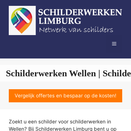
Spring
naar
de
inhoud
Menu
Schilderwerken Wellen | Schild
Vergelijk offertes en bespaar op de kosten!
Zoekt u een schilder voor schilderwerken in
Wellen? Bij Schilderwerken Limburg bent u op