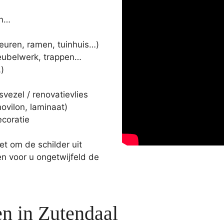
…
en…
deuren, ramen, tuinhuis…)
eubelwerk, trappen…
…)
ezel / renovatievlies
novilon, laminaat)
ecoratie
et om de schilder uit
en voor u ongetwijfeld de
n in Zutendaal