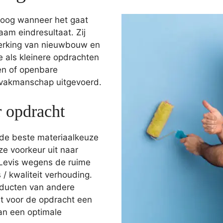
 hoog wanneer het gaat
am eindresultaat. Zij
werking van nieuwbouw en
 als kleinere opdrachten
gen of openbare
vakmanschap uitgevoerd.
r opdracht
 de beste materiaalkeuze
e voorkeur uit naar
Levis wegens de ruime
 / kwaliteit verhouding.
oducten van andere
it voor de opdracht een
van een optimale