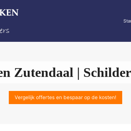
Sta
n Zutendaal | Schilde
Vergelijk offertes en bespaar op de kosten!