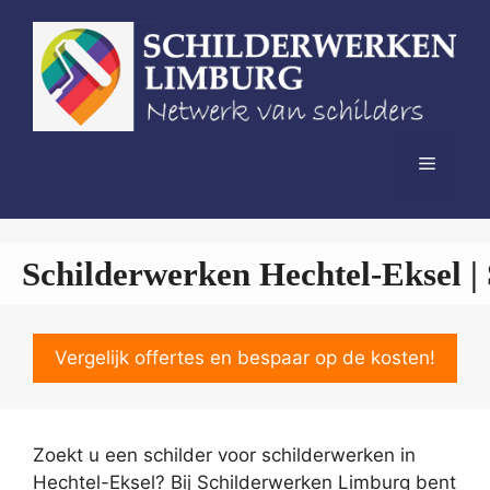
Spring
naar
de
inhoud
Menu
Schilderwerken Hechtel-Eksel |
Vergelijk offertes en bespaar op de kosten!
Zoekt u een schilder voor schilderwerken in
Hechtel-Eksel? Bij Schilderwerken Limburg bent