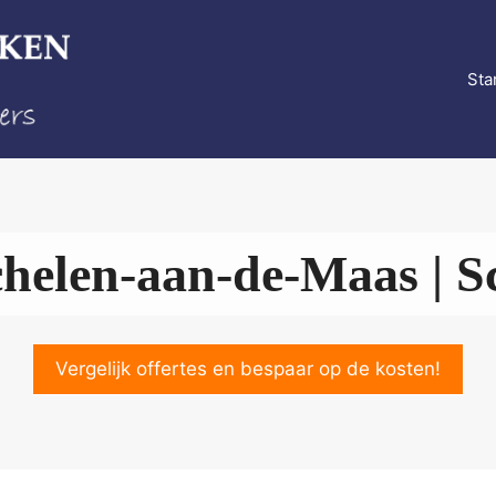
Sta
helen-aan-de-Maas | Sc
Vergelijk offertes en bespaar op de kosten!