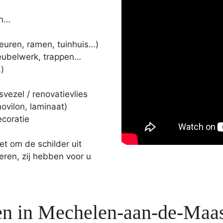
…
en…
deuren, ramen, tuinhuis…)
eubelwerk, trappen…
…)
ezel / renovatievlies
novilon, laminaat)
ecoratie
et om de schilder uit
ren, zij hebben voor u
en in Mechelen-aan-de-Maa